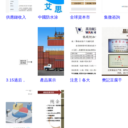
供應鏈收入
中國防水涂
全球資本市
集微咨詢
翻倍破4
料黃頁與名
場it公司分
從交期拉長
億，德
錄深度解析
析 海外以
看國內igbt
邦“再落
廠家、批發
第三方it為
廠商在新能
子”背后的
商與國內貿
主,國內金
源汽車領域
戰略邏輯
易代理的整
融it供應商
現狀
合指南
具備后發優
勢
3.15過后，
產品展示
注意丨各大
樊記豆腐干
我們該如何
船公司陸續
250g 休閑
正確海淘？
開征低硫附
零食小吃鹵
國內貿易代
加費，外貿
味香辣豆干
理的角色與
和貨代企業
廚房美食特
策略
準備好買單
產方便速食