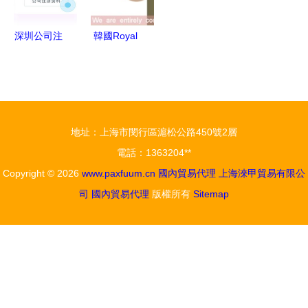
了？
深圳公司注
韓國Royal
冊與代理記
羅伊雅純金
賬服務全攻
化妝品誠招
略 一站式
中國總代
助力企業高
理，攜手開
地址：上海市閔行區滬松公路450號2層
效啟航
拓美麗新藍
電話：1363204**
海
Copyright © 2026
www.paxfuum.cn
國內貿易代理
上海淶甲貿易有限公
司
國內貿易代理
版權所有
Sitemap