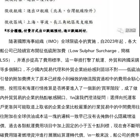
隨著國際海事組織（IMO）全球限硫令的實施，自2023年起，各大
船公司已陸續宣布開征低硫附加費（Low Sulphur Surcharge，簡稱
LSS），并逐步提高了費用標準。這一舉措打擊了航運、外貿和跨國采購
等多個關口，不少國內貿易代理和外貿企業紛紛感到苗頭不對——低硫油
引發的附加費擠大了原本已經瘦小到極致的物流囤貨過程中的費用余額心
態。按照現有海運行情推算是否將要進入了一個新的‘買單階段’，成了做
內外貿貿易的企業的熱點敏感關口。\\n讓我們澄清疑問：選擇向托運客
戶更靠與可能取道上取省的企業企業比較嚴重的行業貿易中的中間費用往
往附加在全球供油成本這一塊的邏輯一致早已沒有去掩飾什么隱藏增溢
價。過去各類航運費用項目中加上固定的小于五十點到標，現在會不斷明
確費用隨著燃增資沖進行層層結算運轉代價。\n一般來說，船公司的費率